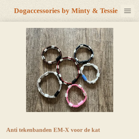
Ga
Dogaccessories by Minty & Tessie
direct
naar
de
hoofdinhoud
Anti tekenbanden EM-X voor de kat